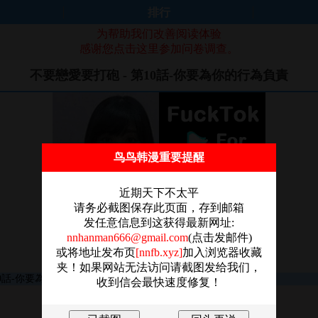
排行
为帮助我们改善阅读体验
感谢您点击这里参加问卷调查。
不要戀愛要打砲 - 第10話-你要為你的行為負責
鸟鸟韩漫重要提醒
近期天下不太平
请务必截图保存此页面，存到邮箱
发任意信息到这获得最新网址:
nnhanman666@gmail.com
(点击发邮件)
或将地址发布页
[nnfb.xyz]
加入浏览器收藏
夹！如果网站无法访问请截图发给我们，
收到信会最快速度修复！
图片加载失败