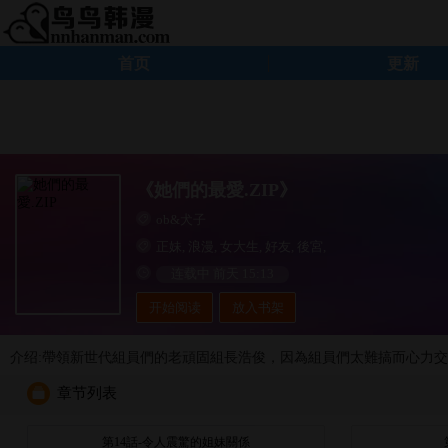
首页
更新
《她們的最愛.ZIP》
ob&犬子
正妹
,
浪漫
,
女大生
,
好友
,
後宮
,
连载中 前天 15:13
开始阅读
放入书架
介绍:帶領新世代組員們的老頑固組長浩俊，因為組員們太難搞而心力
章节列表
第14話-令人震驚的姐妹關係