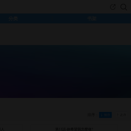
分类
书架
排序：
男人
第11話-妳希望我怎麼做?