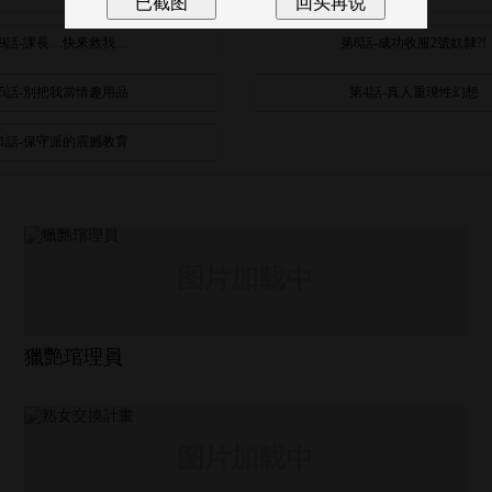
9話-課長…快來救我…
第8話-成功收服2號奴隸?!
5話-別把我當情趣用品
第4話-真人重現性幻想
1話-保守派的震撼教育
獵艷琯理員