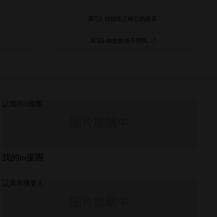
第7話-惦惦吃三碗公的善英
第3話-你想射後不理嗎…?
我的in援團