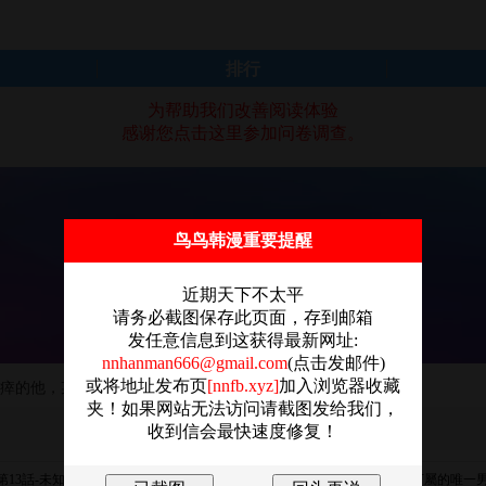
排行
为帮助我们改善阅读体验
感谢您点击这里参加问卷调查。
鸟鸟韩漫重要提醒
近期天下不太平
请务必截图保存此页面，存到邮箱
发任意信息到这获得最新网址:
nnhanman666@gmail.com
(点击发邮件)
或将地址发布页
[nnfb.xyz]
加入浏览器收藏
交瘁的他，某天發現了她們的秘密癖好…
夹！如果网站无法访问请截图发给我们，
收到信会最快速度修复！
第13話-未知的新世界
第12話-想要成為下屬的唯一