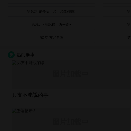
第10話-還要我一步一步教妳嗎?
第
第6話-下次記得小力一點♥
第
第2話-互相意淫
第
热门推荐
女友不能說的事